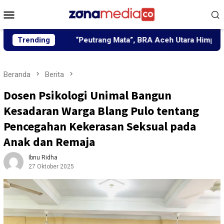
Loncat
Menu
ke
Mobile
konten
Trending
“Peutrang Mata”, BRA Aceh Utara Himpun Berbagai E
Beranda
Berita
Dosen Psikologi Unimal Bangun
Kesadaran Warga Blang Pulo tentang
Pencegahan Kekerasan Seksual pada
Anak dan Remaja
Ibnu Ridha
27 Oktober 2025