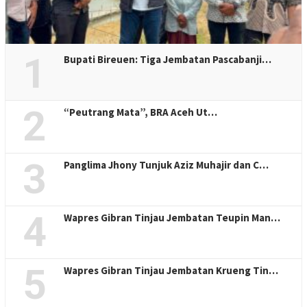
1
Bupati Bireuen: Tiga Jembatan Pascabanji…
2
“Peutrang Mata”, BRA Aceh Ut…
3
Panglima Jhony Tunjuk Aziz Muhajir dan C…
4
Wapres Gibran Tinjau Jembatan Teupin Man…
5
Wapres Gibran Tinjau Jembatan Krueng Tin…