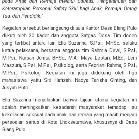
pada Anak dan Remaja melalui Edukasi Pengetahuan dan
Keterampilan Personal Safety Skill bagi Anak, Remaja, Orang
Tua, dan Pendidik.”
Kegiatan tersebut berlangsung di aula Kantor Desa Blang Pulo
diikuti oleh 20 kader dan anggota Satgas Desa. Tim dosen
yang terlibat antara lain Ella Suzanna, S.Psi., MHSc. selaku
ketua pelaksana, bersama anggota tim Rahmia Dewi, S.Psi.,
M.Psi., Nursan Junita, BHSc., M.A., Maya Lestari, M.Ed., Leni
Maszura, S.Psi., M.Psi., Psikolog, serta Febriani Rahma, S.Psi.,
M.Psi., Psikolog. Kegiatan ini juga didukung oleh tiga
mahasiswa, yaitu Siti Hafizah, Nadya Tarisha Ginting, dan
Aisyah Putri.
Ella Suzanna menjelaskan bahwa tujuan utama kegiatan ini
adalah meningkatkan kesadaran masyarakat terhadap isu
kekerasan seksual pada anak dan remaja yang masih menjadi
persoalan serius di Kota Lhokseumawe, khususnya di Desa
Blang Pulo.