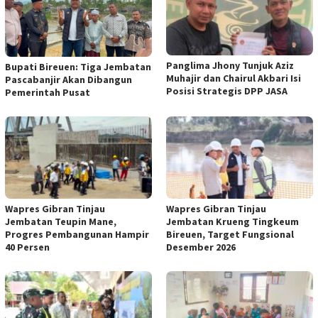
Panglima Jhony Tunjuk Aziz
Bupati Bireuen: Tiga Jembatan
Muhajir dan Chairul Akbari Isi
Pascabanjir Akan Dibangun
Posisi Strategis DPP JASA
Pemerintah Pusat
Wapres Gibran Tinjau
Wapres Gibran Tinjau
Jembatan Teupin Mane,
Jembatan Krueng Tingkeum
Progres Pembangunan Hampir
Bireuen, Target Fungsional
40 Persen
Desember 2026