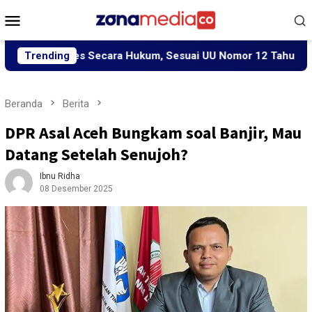
Loncat
Menu
ke
Mobile
konten
roses Secara Hukum, Sesuai UU Nomor 12 Tahun 2022 Tentang
Trending
Beranda
Berita
DPR Asal Aceh Bungkam soal Banjir, Mau
Datang Setelah Senujoh?
Ibnu Ridha
08 Desember 2025