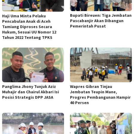
Bupati Bireuen: Tiga Jembatan
Haji Uma Minta Pelaku
Pascabanjir Akan Dibangun
Pencabulan Anak di Aceh
Pemerintah Pusat
Tamiang Diproses Secara
Hukum, Sesuai UU Nomor 12
Tahun 2022 Tentang TPKS
Panglima Jhony Tunjuk Aziz
Wapres Gibran Tinjau
Muhajir dan Chairul Akbari Isi
Jembatan Teupin Mane,
Posisi Strategis DPP JASA
Progres Pembangunan Hampir
40 Persen