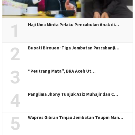
1
Haji Uma Minta Pelaku Pencabulan Anak di…
2
Bupati Bireuen: Tiga Jembatan Pascabanji…
3
“Peutrang Mata”, BRA Aceh Ut…
4
Panglima Jhony Tunjuk Aziz Muhajir dan C…
5
Wapres Gibran Tinjau Jembatan Teupin Man…