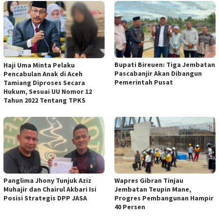
Bupati Bireuen: Tiga Jembatan
Haji Uma Minta Pelaku
Pascabanjir Akan Dibangun
Pencabulan Anak di Aceh
Pemerintah Pusat
Tamiang Diproses Secara
Hukum, Sesuai UU Nomor 12
Tahun 2022 Tentang TPKS
Panglima Jhony Tunjuk Aziz
Wapres Gibran Tinjau
Muhajir dan Chairul Akbari Isi
Jembatan Teupin Mane,
Posisi Strategis DPP JASA
Progres Pembangunan Hampir
40 Persen