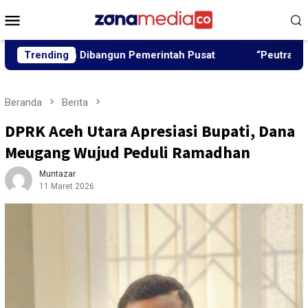
Loncat
Menu
ke
Mobile
konten
 Akan Dibangun Pemerintah Pusat
Trending
“Peutrang Mata”, BR
Beranda
Berita
DPRK Aceh Utara Apresiasi Bupati, Dana
Meugang Wujud Peduli Ramadhan
Muntazar
11 Maret 2026