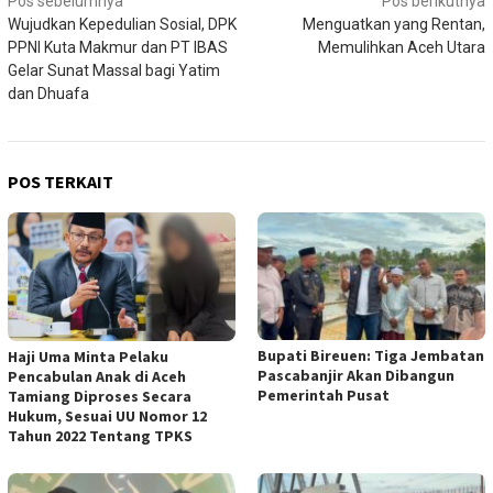
Navigasi
Pos sebelumnya
Pos berikutnya
Wujudkan Kepedulian Sosial, DPK
Menguatkan yang Rentan,
pos
PPNI Kuta Makmur dan PT IBAS
Memulihkan Aceh Utara
Gelar Sunat Massal bagi Yatim
dan Dhuafa
POS TERKAIT
Bupati Bireuen: Tiga Jembatan
Haji Uma Minta Pelaku
Pascabanjir Akan Dibangun
Pencabulan Anak di Aceh
Pemerintah Pusat
Tamiang Diproses Secara
Hukum, Sesuai UU Nomor 12
Tahun 2022 Tentang TPKS