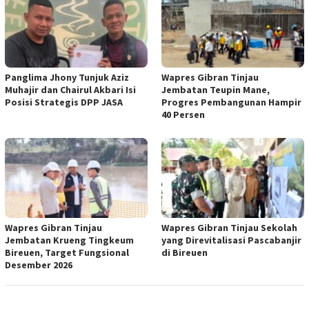
Panglima Jhony Tunjuk Aziz
Wapres Gibran Tinjau
Muhajir dan Chairul Akbari Isi
Jembatan Teupin Mane,
Posisi Strategis DPP JASA
Progres Pembangunan Hampir
40 Persen
Wapres Gibran Tinjau
Wapres Gibran Tinjau Sekolah
Jembatan Krueng Tingkeum
yang Direvitalisasi Pascabanjir
Bireuen, Target Fungsional
di Bireuen
Desember 2026