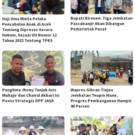
Bupati Bireuen: Tiga Jembatan
Haji Uma Minta Pelaku
Pascabanjir Akan Dibangun
Pencabulan Anak di Aceh
Pemerintah Pusat
Tamiang Diproses Secara
Hukum, Sesuai UU Nomor 12
Tahun 2022 Tentang TPKS
Panglima Jhony Tunjuk Aziz
Wapres Gibran Tinjau
Muhajir dan Chairul Akbari Isi
Jembatan Teupin Mane,
Posisi Strategis DPP JASA
Progres Pembangunan Hampir
40 Persen