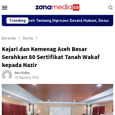
Loncat
Menu
ke
Mobile
konten
i Aceh Tamiang Diproses Secara Hukum, Sesuai UU Nomor 12 T
Trending
Beranda
Berita
Kejari dan Kemenag Aceh Besar
Serahkan 80 Sertifikat Tanah Wakaf
kepada Nazir
Ibnu Ridha
20 Agustus 2025