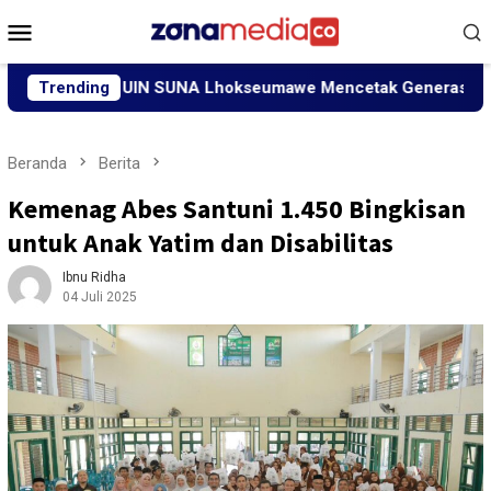
Loncat
Menu
ke
Mobile
konten
M Mandiri UIN SUNA Lhokseumawe Mencetak Generasi Siap Bersa
Trending
Beranda
Berita
Kemenag Abes Santuni 1.450 Bingkisan
untuk Anak Yatim dan Disabilitas
Ibnu Ridha
04 Juli 2025