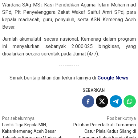
Wardana SAg MSi, Kasi Pendidikan Agama Islam Muhammad
SPd, Plt Penyelenggara Zakat Wakaf Saiful Amri SPd, para
kepala madrasah, guru, penyuluh, serta ASN Kemenag Aceh
Besar.
Jumlah akumulatif secara nasional, Kemenag dalam program
ini menyalurkan sebanyak 2.000.025 bingkisan, yang
disalurkan secara serentak pada Jumat (4/7).
-----------
Simak berita pilihan dan terkini lainnya di
Google News
SEBARKAN
Navigasi
Pos sebelumnya
Pos berikutnya
Lantik Tiga Kepala MIN,
Puluhan Peserta Ikuti Turnamen
pos
Kakankemenag Aceh Besar
Catur Piala Kadus Silang di
Tekankan Kemajuan Madrasah
Gampong Rukoh Banda Aceh