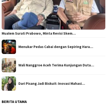
Mualem Surati Prabowo, Minta Revisi Skem…
Menukar Pedas Cabai dengan Sepiring Hara…
Wali Nanggroe Aceh Terima Kunjungan Duta…
Dari Pisang Jadi Biskuit: Inovasi Mahasi…
BERITA UTAMA