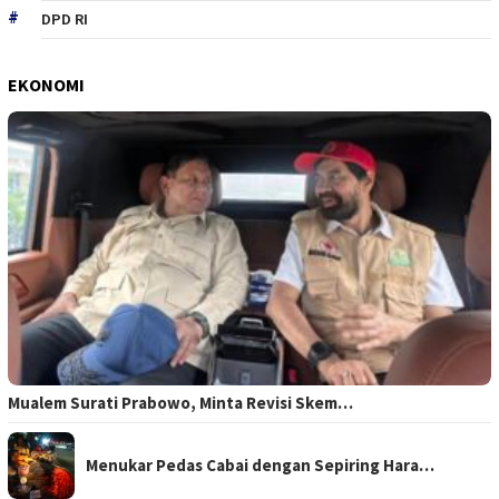
DPD RI
EKONOMI
Mualem Surati Prabowo, Minta Revisi Skem…
Menukar Pedas Cabai dengan Sepiring Hara…