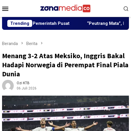
Loncat
Menu
ke
Mobile
konten
gun Pemerintah Pusat
Trending
“Peutrang Mata”, BRA Aceh Utar
Beranda
Berita
Menang 3-2 Atas Meksiko, Inggris Bakal
Hadapi Norwegia di Perempat Final Piala
Dunia
Ozi KTB
06 Juli 2026