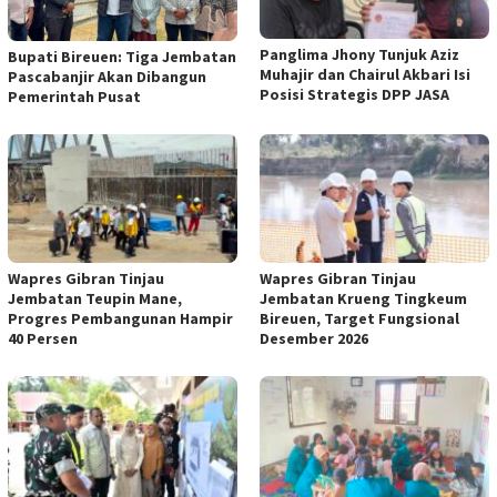
Panglima Jhony Tunjuk Aziz
Bupati Bireuen: Tiga Jembatan
Muhajir dan Chairul Akbari Isi
Pascabanjir Akan Dibangun
Posisi Strategis DPP JASA
Pemerintah Pusat
Wapres Gibran Tinjau
Wapres Gibran Tinjau
Jembatan Teupin Mane,
Jembatan Krueng Tingkeum
Progres Pembangunan Hampir
Bireuen, Target Fungsional
40 Persen
Desember 2026