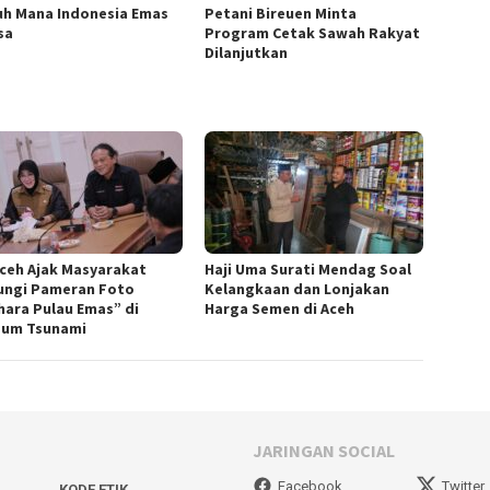
uh Mana Indonesia Emas
Petani Bireuen Minta
sa
Program Cetak Sawah Rakyat
Dilanjutkan
Aceh Ajak Masyarakat
Haji Uma Surati Mendag Soal
ungi Pameran Foto
Kelangkaan dan Lonjakan
hara Pulau Emas” di
Harga Semen di Aceh
um Tsunami
JARINGAN SOCIAL
Facebook
Twitter
KODE ETIK