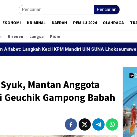
Pencarian
EKONOMI
KRIMINAL
DAERAH
PEMILU 2024
OLAHRAGA
TR
h
Bireuen
Langsa
Pidie
angkah Kecil KPM Mandiri UIN SUNA Lhokseumawe Mencetak Gen
g Syuk, Mantan Anggota
di Geuchik Gampong Babah