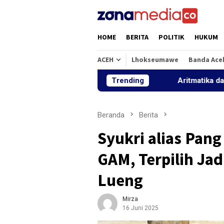
Loncat
ke
konten
HOME
BERITA
POLITIK
HUKUM
ACEH
Lhokseumawe
Banda Ace
Trending
Aritmatika dan Alfabet: L
Beranda
Berita
Syukri alias Pan
GAM, Terpilih Ja
Lueng
Mirza
16 Juni 2025