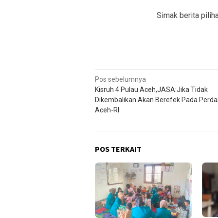
Simak berita pilih
Navigasi
Pos sebelumnya
Kisruh 4 Pulau Aceh,JASA:Jika Tidak
pos
Dikembalikan Akan Berefek Pada Perd
Aceh-RI
POS TERKAIT