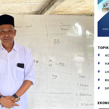
TOPIK
AC
HA
L
B
DP
EKON