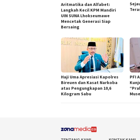
Seja
Aritmatika dan Alfabet:
Tera
Langkah Kecil KPM Mandiri
UIN SUNA Lhokseumawe
Mencetak Generasi Siap
Bersaing
Haji Uma Apresiasi Kapolres
PFI 
Bireuen dan Kasat Narkoba
Kunj
atas Pengungkapan 10,6
“Pra
Kilogram Sabu
Muse
TENTANG KAMI
KONTAK KAMI