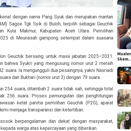
dikenal dengan nama Pang Syuk dan merupakan mantan
) Sagoe Tgk Syik di Buloh, terpilih sebagai Geuchik
n Kuta Makmur, Kabupaten Aceh Utara. Pemilihan
 2025 di Meunasah gampong setempat dalam suasana
Mualem
alon Geuchik bersaing untuk masa jabatan 2025–2031.
Skem
kan bahwa Syukri yang mengusung nomor urut 2 meraih
suara. Ia mengungguli dua pesaingnya, yakni Nasriadi
uara dan Bukhari (nomor urut 3) dengan 79 suara.
 254 suara, ditambah 2 suara tidak sah, sehingga total
anyak 256 suara. Proses pemungutan dan penghitungan
wasan ketat panitia pemilihan Geuchik (P2G), aparat
emi menjaga transparansi dan ketertiban.
i sosok berpengalaman dan dekat dengan masyarakat,
kepada warga atas kepercayaan yang diberikan.