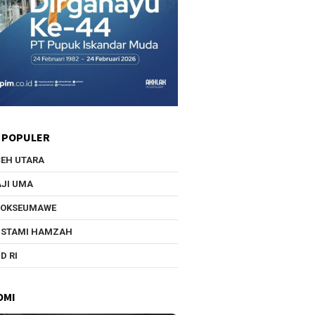
 POPULER
EH UTARA
JI UMA
HOKSEUMAWE
USTAMI HAMZAH
D RI
OMI