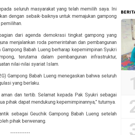
pada seluruh masyarakat yang telah memilih saya. Ini
BERIT
ankan dengan sebaik-baiknya untuk memajukan gampong
 pemilihan.
bagian dari agenda demokrasi tingkat gampong yang
guna menjalankan roda pemerintahan dan pembangunan
a Gampong Babah Lueng berharap kepemimpinan Syukri
ong, terutama dalam pembangunan infrastruktur,
n nilai-nilai syariat Islam.
(P2G) Gampong Babah Lueng menegaskan bahwa seluruh
ulasi yang berlaku.
n aman dan tertib. Selamat kepada Pak Syukri sebagai
emua pihak dapat mendukung kepemimpinannya,” tuturnya.
ilantik sebagai Geuchik Gampong Babah Lueng setelah
oleh pihak berwenang.
-----------