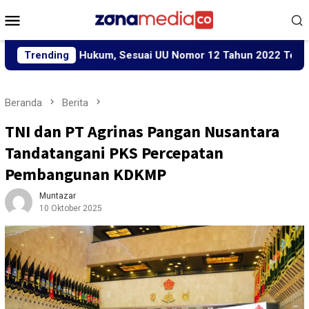
Loncat
Menu
ke
Mobile
konten
cara Hukum, Sesuai UU Nomor 12 Tahun 2022 Tentang TPKS
Trending
Beranda
Berita
TNI dan PT Agrinas Pangan Nusantara
Tandatangani PKS Percepatan
Pembangunan KDKMP
Muntazar
10 Oktober 2025