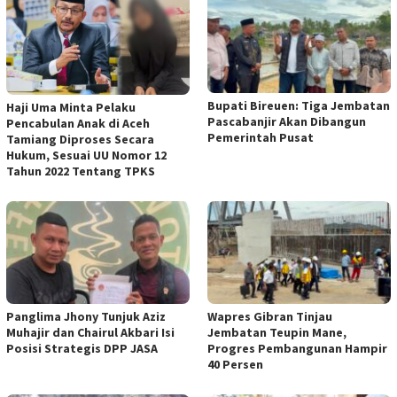
Bupati Bireuen: Tiga Jembatan
Haji Uma Minta Pelaku
Pascabanjir Akan Dibangun
Pencabulan Anak di Aceh
Pemerintah Pusat
Tamiang Diproses Secara
Hukum, Sesuai UU Nomor 12
Tahun 2022 Tentang TPKS
Panglima Jhony Tunjuk Aziz
Wapres Gibran Tinjau
Muhajir dan Chairul Akbari Isi
Jembatan Teupin Mane,
Posisi Strategis DPP JASA
Progres Pembangunan Hampir
40 Persen