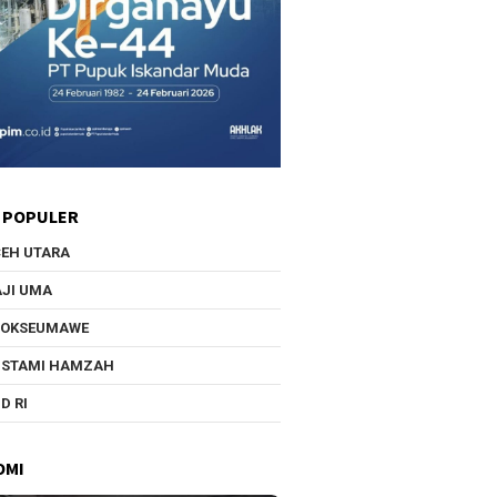
 POPULER
EH UTARA
JI UMA
HOKSEUMAWE
USTAMI HAMZAH
D RI
OMI