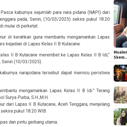
Pasca kaburnya sejumlah para nara pidana (NAPI) dari
enggara pada, Senin, (10/03/2025) sekira pukul 18.20
i mulai di perketat.
imur di kerahkan guna membantu mengamankan Lapas
ses kejadian di Lapas Kelas II B Kutacane.
Mualem
elas II B Kutacane merembet ke Lapas Kelas II B Idi,”
Skem
 Senin (10/03/2025).
i, kaburnya narapidana tersebut dapat memicu peristiwa
membantu mengamankan Lapas Kelas II B Idi.” Terang
 Surya Purba, S.H.,M.H.
bur dari Lapas II B Kutacane, Aceh Tenggara, menjelang
sekira pukul 18.20 WIB.
lapas dan pintu gerbang utama.