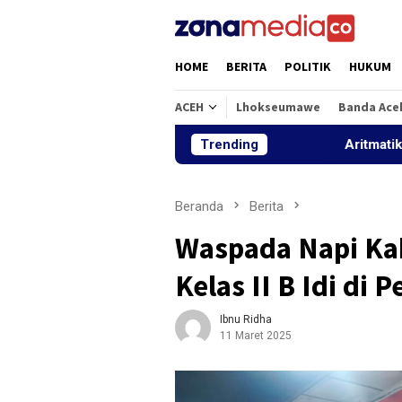
Loncat
ke
konten
HOME
BERITA
POLITIK
HUKUM
ACEH
Lhokseumawe
Banda Ace
Trending
Aritmatika dan Alfabe
Beranda
Berita
Waspada Napi Ka
Kelas II B Idi di P
Ibnu Ridha
11 Maret 2025