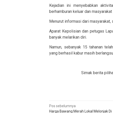
Kejadian ini menyebabkan aktivit
berhamburan keluar dan masyarakat m
Menurut informasi dari masyarakat, s
Aparat Kepolisian dan petugas La
banyak melarikan diri.
Namun, sebanyak 15 tahanan telah 
yang berhasil kabur masih berlangsu
Simak berita pilih
Navigasi
Pos sebelumnya
Harga Bawang Merah Lokal Melonjak Di