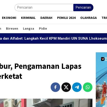
Pencarian
EKONOMI
KRIMINAL
DAERAH
PEMILU 2024
OLAHRAGA
TR
h
Bireuen
Langsa
Pidie
t: Langkah Kecil KPM Mandiri UIN SUNA Lhokseumawe Mencetak
bur, Pengamanan Lapas
erketat