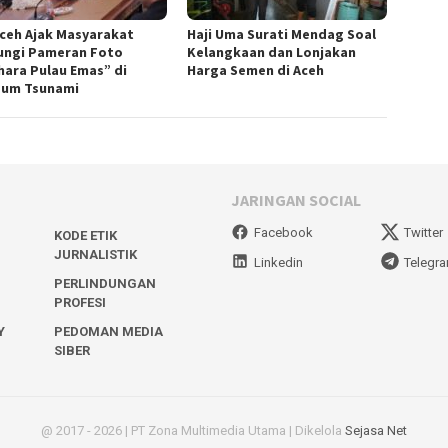
Aceh Ajak Masyarakat
Haji Uma Surati Mendag Soal
ungi Pameran Foto
Kelangkaan dan Lonjakan
hara Pulau Emas” di
Harga Semen di Aceh
um Tsunami
JARINGAN SOCIAL
Facebook
Twitter
KODE ETIK
JURNALISTIK
Linkedin
Telegr
PERLINDUNGAN
PROFESI
Y
PEDOMAN MEDIA
SIBER
@ 2017 - 2026 | PT Zona Multimedia Utama | Dikelola
Sejasa Net