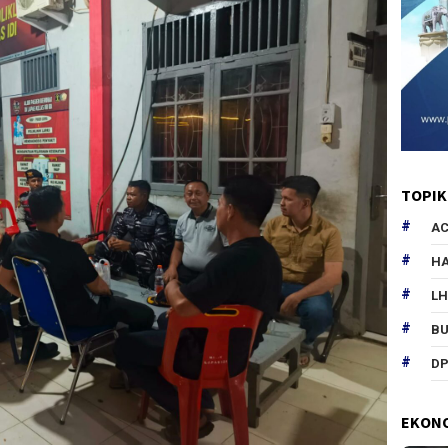
TOPIK
AC
HA
L
B
DP
EKON