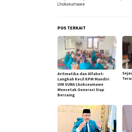
pos
Lhokseumawe
POS TERKAIT
Seja
Aritmatika dan Alfabet:
Tera
Langkah Kecil KPM Mandiri
UIN SUNA Lhokseumawe
Mencetak Generasi Siap
Bersaing