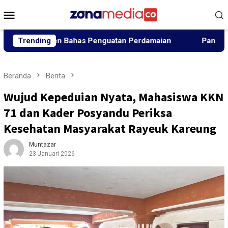
Loncat
Menu
ke
Mobile
konten
lemen Bahas Penguatan Perdamaian
Trending
Panglima Jhony Tunj
Beranda
Berita
Wujud Kepeduian Nyata, Mahasiswa KKN
71 dan Kader Posyandu Periksa
Kesehatan Masyarakat Rayeuk Kareung
Muntazar
23 Januari 2026