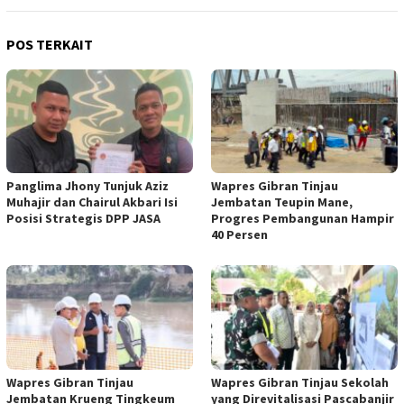
POS TERKAIT
Panglima Jhony Tunjuk Aziz
Wapres Gibran Tinjau
Muhajir dan Chairul Akbari Isi
Jembatan Teupin Mane,
Posisi Strategis DPP JASA
Progres Pembangunan Hampir
40 Persen
Wapres Gibran Tinjau
Wapres Gibran Tinjau Sekolah
Jembatan Krueng Tingkeum
yang Direvitalisasi Pascabanjir