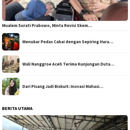
Mualem Surati Prabowo, Minta Revisi Skem…
Menukar Pedas Cabai dengan Sepiring Hara…
Wali Nanggroe Aceh Terima Kunjungan Duta…
Dari Pisang Jadi Biskuit: Inovasi Mahasi…
BERITA UTAMA