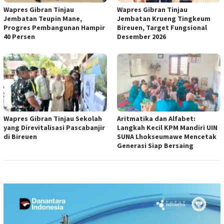
Wapres Gibran Tinjau
Wapres Gibran Tinjau
Jembatan Teupin Mane,
Jembatan Krueng Tingkeum
Progres Pembangunan Hampir
Bireuen, Target Fungsional
40 Persen
Desember 2026
Wapres Gibran Tinjau Sekolah
Aritmatika dan Alfabet:
yang Direvitalisasi Pascabanjir
Langkah Kecil KPM Mandiri UIN
di Bireuen
SUNA Lhokseumawe Mencetak
Generasi Siap Bersaing