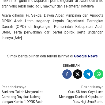
maksimal guna mewujudkan pembangunan di Aceh Utara ke
arah yang lebih baik, adil, makmur dan sejahtera,” katanya.
Acara dihadiri Pj. Sekda. Dayan Albar, Pimpinan dan Anggota
DPRK Aceh Utara segenap kepala Organisasi Perangkat
Daerah (OPD) di lingkungan Pemerintah Kabupaten Aceh
Utara, serta perwakilan dari partai politik serta undangan
lainnya.[Adv]
-----------
Simak berita pilihan dan terkini lainnya di
Google News
SEBARKAN
Navigasi
Pos sebelumnya
Pos berikutnya
Audiensi Tokoh Masyarakat
Guru SD Asal Gayo Lues
pos
Gampong Rayekuk Naleng
Meninggal Dunia di Kepulauan
dengan Komisi 1 DPRK Aceh
Riau, Haji Uma Bantu