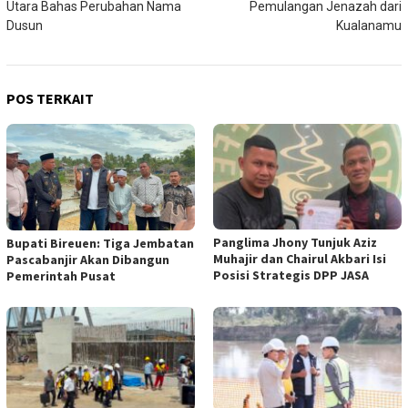
Utara Bahas Perubahan Nama
Pemulangan Jenazah dari
Dusun
Kualanamu
POS TERKAIT
Panglima Jhony Tunjuk Aziz
Bupati Bireuen: Tiga Jembatan
Muhajir dan Chairul Akbari Isi
Pascabanjir Akan Dibangun
Posisi Strategis DPP JASA
Pemerintah Pusat