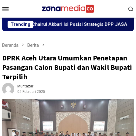
Loncat
Menu
ke
Mobile
konten
an Chairul Akbari Isi Posisi Strategis DPP JASA
Trending
Wapres
Beranda
Berita
DPRK Aceh Utara Umumkan Penetapan
Pasangan Calon Bupati dan Wakil Bupati
Terpilih
Muntazar
05 Februari 2025