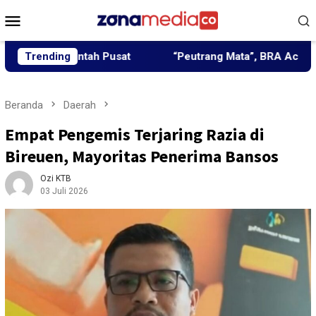
Loncat
Menu
ke
Mobile
konten
erintah Pusat
Trending
“Peutrang Mata”, BRA Aceh Utara Himp
Beranda
Daerah
Empat Pengemis Terjaring Razia di
Bireuen, Mayoritas Penerima Bansos
Ozi KTB
03 Juli 2026