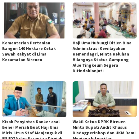
Kementerian Pertanian
Haji Uma Hubungi Ditjen Bina
Bangun 140 Hektare Cetak
Administrasi Kewilayahan
Sawah Rakyat di Lima
Kemendagri, Minta Keluhan
Kecamatan Bireuen
Hilangnya Status Gampong
Alue Tingkeum Segera
Ditindaklanjuti
Kisah Penyintas Kanker asal
Wakil Ketua DPRK Bireuen
Bener Meriah Buat Haji Uma
Minta Bupati Audit Khusus
Miris, Utus Staf Menjenguk di
Disdagperinkop dan UKM Demi
RSUDZA dan Sarankan Dirujuk
Menjaga Integritas