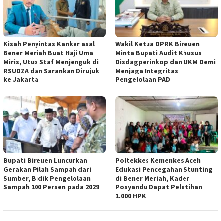
Kisah Penyintas Kanker asal
Wakil Ketua DPRK Bireuen
Bener Meriah Buat Haji Uma
Minta Bupati Audit Khusus
Miris, Utus Staf Menjenguk di
Disdagperinkop dan UKM Demi
RSUDZA dan Sarankan Dirujuk
Menjaga Integritas
ke Jakarta
Pengelolaan PAD
Bupati Bireuen Luncurkan
Poltekkes Kemenkes Aceh
Gerakan Pilah Sampah dari
Edukasi Pencegahan Stunting
Sumber, Bidik Pengelolaan
di Bener Meriah, Kader
Sampah 100 Persen pada 2029
Posyandu Dapat Pelatihan
1.000 HPK