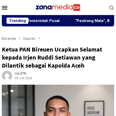
Loncat
Menu
ke
Mobile
konten
gun Pemerintah Pusat
Trending
“Peutrang Mata”, BRA Aceh Utar
Beranda
Daerah
Ketua PAN Bireuen Ucapkan Selamat
kepada Irjen Ruddi Setiawan yang
Dilantik sebagai Kapolda Aceh
Ozi KTB
05 Juli 2026