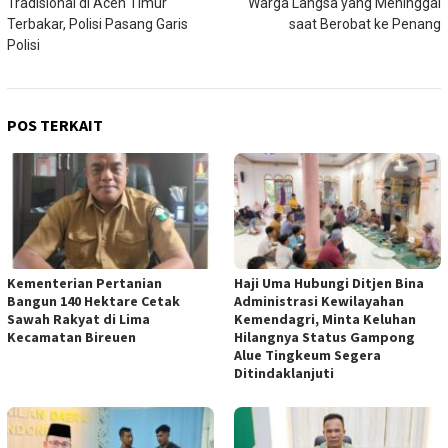
Tradisional di Aceh Timur
Warga Langsa yang Meninggal
Terbakar, Polisi Pasang Garis
saat Berobat ke Penang
Polisi
POS TERKAIT
Kementerian Pertanian
Haji Uma Hubungi Ditjen Bina
Bangun 140 Hektare Cetak
Administrasi Kewilayahan
Sawah Rakyat di Lima
Kemendagri, Minta Keluhan
Kecamatan Bireuen
Hilangnya Status Gampong
Alue Tingkeum Segera
Ditindaklanjuti