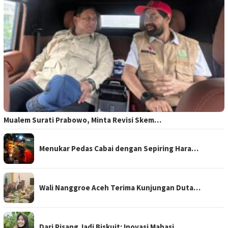
Mualem Surati Prabowo, Minta Revisi Skem…
Menukar Pedas Cabai dengan Sepiring Hara…
Wali Nanggroe Aceh Terima Kunjungan Duta…
Dari Pisang Jadi Biskuit: Inovasi Mahasi…