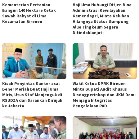
Kementerian Pertanian
Haji Uma Hubungi Ditjen Bina
Bangun 140 Hektare Cetak
Administrasi Kewilayahan
Sawah Rakyat di Lima
Kemendagri, Minta Keluhan
Kecamatan Bireuen
Hilangnya Status Gampong
Alue Tingkeum Segera
Ditindaklanjuti
Kisah Penyintas Kanker asal
Wakil Ketua DPRK Bireuen
Bener Meriah Buat Haji Uma
Minta Bupati Audit Khusus
Miris, Utus Staf Menjenguk di
Disdagperinkop dan UKM Demi
RSUDZA dan Sarankan Dirujuk
Menjaga Integritas
ke Jakarta
Pengelolaan PAD