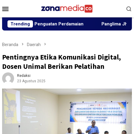
Loncat
Menu
ke
Mobile
konten
ahas Penguatan Perdamaian
Trending
Panglima Jhony Tunjuk Aziz
Beranda
Daerah
Pentingnya Etika Komunikasi Digital,
Dosen Unimal Berikan Pelatihan
Redaksi
23 Agustus 2025