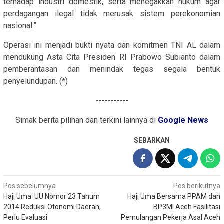
terhadap industri domestik, serta menegakkan hukum agar
perdagangan ilegal tidak merusak sistem perekonomian
nasional.”
Operasi ini menjadi bukti nyata dan komitmen TNI AL dalam
mendukung Asta Cita Presiden RI Prabowo Subianto dalam
pemberantasan dan menindak tegas segala bentuk
penyelundupan. (*)
-----------
Simak berita pilihan dan terkini lainnya di
Google News
SEBARKAN
Navigasi
Pos sebelumnya
Pos berikutnya
Haji Uma: UU Nomor 23 Tahum
Haji Uma Bersama PPAM dan
pos
2014 Reduksi Otonomi Daerah,
BP3MI Aceh Fasilitasi
Perlu Evaluasi
Pemulangan Pekerja Asal Aceh