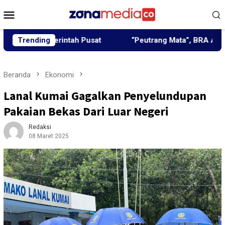
Loncat
Menu
ke
Mobile
konten
Pemerintah Pusat
Trending
“Peutrang Mata”, BRA Aceh Utara Hi
Beranda
Ekonomi
Lanal Kumai Gagalkan Penyelundupan
Pakaian Bekas Dari Luar Negeri
Redaksi
08 Maret 2025