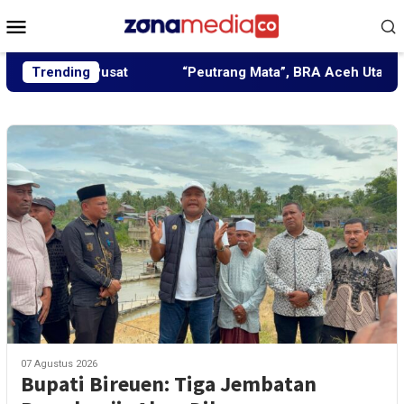
Loncat
Menu
ke
Mobile
konten
 Pusat
Trending
“Peutrang Mata”, BRA Aceh Utara Himpun Berb
07 Agustus 2026
Bupati Bireuen: Tiga Jembatan