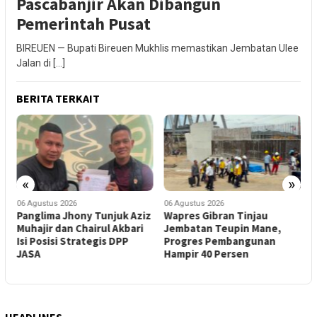
Pascabanjir Akan Dibangun
Pemerintah Pusat
BIREUEN — Bupati Bireuen Mukhlis memastikan Jembatan Ulee
Jalan di […]
BERITA TERKAIT
«
»
06 Agustus 2026
06 Agustus 2026
0
h
Panglima Jhony Tunjuk Aziz
Wapres Gibran Tinjau
W
Muhajir dan Chairul Akbari
Jembatan Teupin Mane,
Isi Posisi Strategis DPP
Progres Pembangunan
T
JASA
Hampir 40 Persen
F