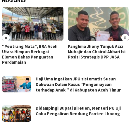
HEADLINES
«
»
“Peutrang Mata”, BRA Aceh
Panglima Jhony Tunjuk Aziz
Utara Himpun Berbagai
Muhajir dan Chairul Akbari Isi
Elemen Bahas Penguatan
Posisi Strategis DPP JASA
Perdamaian
ZONAMEDIA.CO
Haji Uma Ingatkan JPU sistematis Susun
Dakwaan Dalam Kasus “Penganiayaan
terhadap Anak ” di Kabupaten Aceh Timur
Didampingi Bupati Bireuen, Menteri PU Uji
Coba Pengaliran Bendung Pantee Lhoong