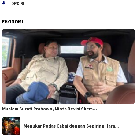
DPD RI
EKONOMI
Mualem Surati Prabowo, Minta Revisi Skem…
Menukar Pedas Cabai dengan Sepiring Hara…