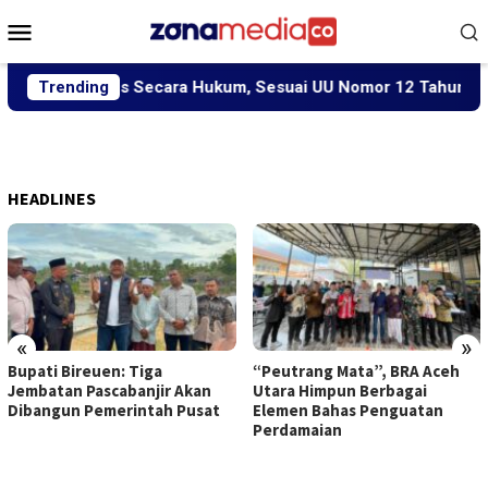
Loncat
Menu
ke
Mobile
konten
 Diproses Secara Hukum, Sesuai UU Nomor 12 Tahun 2022 Ten
Trending
HEADLINES
«
»
Bupati Bireuen: Tiga
“Peutrang Mata”, BRA Aceh
Jembatan Pascabanjir Akan
Utara Himpun Berbagai
Dibangun Pemerintah Pusat
Elemen Bahas Penguatan
Perdamaian