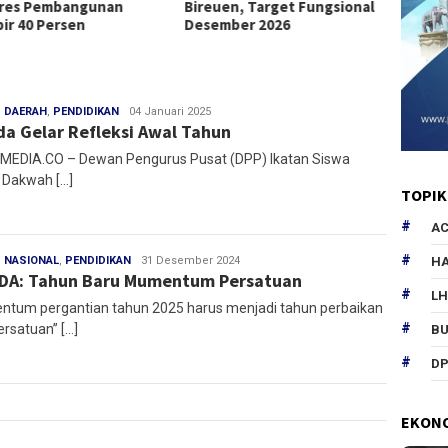
res Pembangunan
Bireuen, Target Fungsional
Pascab
ir 40 Persen
Desember 2026
,
DAERAH
,
PENDIDIKAN
Muntazar
04 Januari 2025
da Gelar Refleksi Awal Tahun
EDIA.CO – Dewan Pengurus Pusat (DPP) Ikatan Siswa
 Dakwah […]
TOPIK
AC
HA
,
NASIONAL
,
PENDIDIKAN
Muntazar
31 Desember 2024
DA: Tahun Baru Mumentum Persatuan
L
tum pergantian tahun 2025 harus menjadi tahun perbaikan
ersatuan” […]
B
DP
EKON