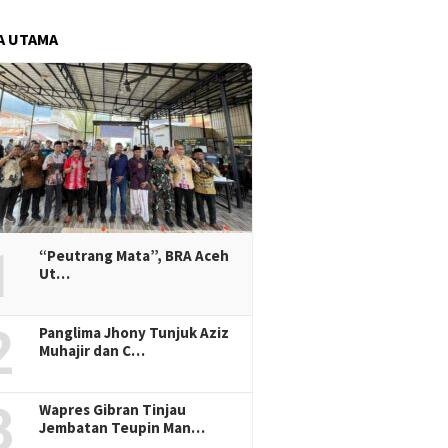
A UTAMA
1
“Peutrang Mata”, BRA Aceh
Ut…
2
Panglima Jhony Tunjuk Aziz
Muhajir dan C…
3
Wapres Gibran Tinjau
Jembatan Teupin Man…