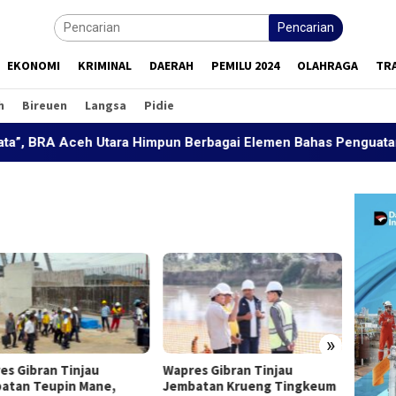
Pencarian
EKONOMI
KRIMINAL
DAERAH
PEMILU 2024
OLAHRAGA
TR
h
Bireuen
Langsa
Pidie
 Aceh Utara Himpun Berbagai Elemen Bahas Penguatan Perdama
»
es Gibran Tinjau
Wapres Gibran Tinjau
Wapres
atan Teupin Mane,
Jembatan Krueng Tingkeum
Sekola