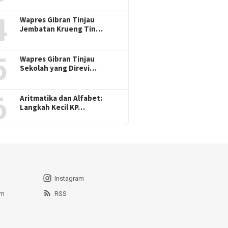
4
Wapres Gibran Tinjau
Jembatan Krueng Tin…
5
Wapres Gibran Tinjau
Sekolah yang Direvi…
6
Aritmatika dan Alfabet:
Langkah Kecil KP…
Instagram
am
RSS