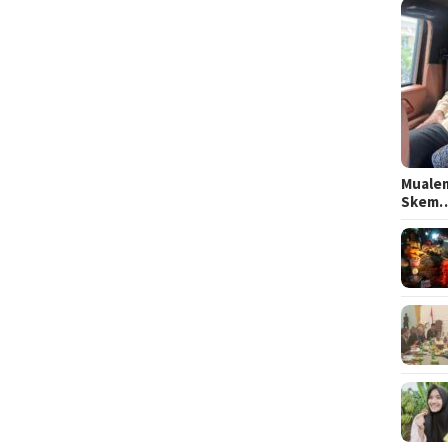
Mualem
Skem