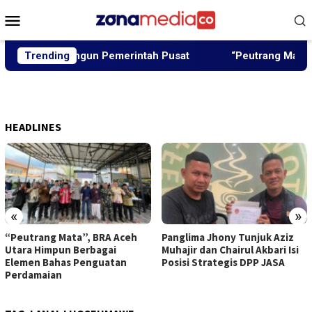
Loncat
Menu
ke
Mobile
konten
kan Dibangun Pemerintah Pusat
Trending
“Peutrang Mata”, BRA 
HEADLINES
«
»
“Peutrang Mata”, BRA Aceh
Panglima Jhony Tunjuk Aziz
Utara Himpun Berbagai
Muhajir dan Chairul Akbari Isi
Elemen Bahas Penguatan
Posisi Strategis DPP JASA
Perdamaian