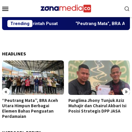
Loncat
Menu
ke
Mobile
konten
emerintah Pusat
Trending
“Peutrang Mata”, BRA Aceh Utara Him
HEADLINES
«
»
“Peutrang Mata”, BRA Aceh
Panglima Jhony Tunjuk Aziz
Utara Himpun Berbagai
Muhajir dan Chairul Akbari Isi
Elemen Bahas Penguatan
Posisi Strategis DPP JASA
Perdamaian