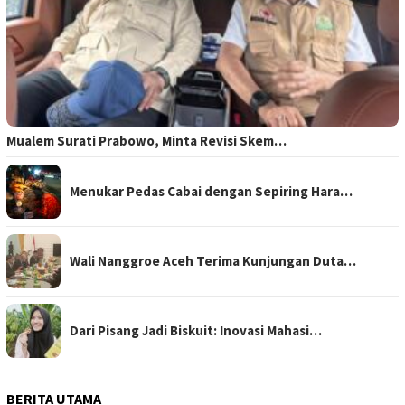
Mualem Surati Prabowo, Minta Revisi Skem…
Menukar Pedas Cabai dengan Sepiring Hara…
Wali Nanggroe Aceh Terima Kunjungan Duta…
Dari Pisang Jadi Biskuit: Inovasi Mahasi…
BERITA UTAMA