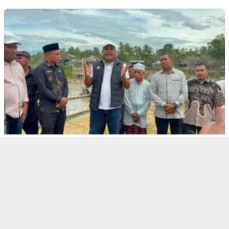
1
Bupati Bireuen: Tiga Jembatan Pascabanji…
2
“Peutrang Mata”, BRA Aceh Ut…
Panglima Jhony Tunjuk Aziz Muhajir dan C…