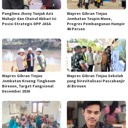
Panglima Jhony Tunjuk Aziz
Wapres Gibran Tinjau
Muhajir dan Chairul Akbari Isi
Jembatan Teupin Mane,
Posisi Strategis DPP JASA
Progres Pembangunan Hampir
40 Persen
Wapres Gibran Tinjau
Wapres Gibran Tinjau Sekolah
Jembatan Krueng Tingkeum
yang Direvitalisasi Pascabanjir
Bireuen, Target Fungsional
di Bireuen
Desember 2026