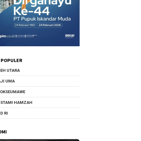
 POPULER
EH UTARA
JI UMA
HOKSEUMAWE
USTAMI HAMZAH
D RI
OMI