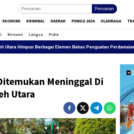
Pencarian
EKONOMI
KRIMINAL
DAERAH
PEMILU 2024
OLAHRAGA
TR
h
Bireuen
Langsa
Pidie
mpun Berbagai Elemen Bahas Penguatan Perdamaian
Pa
Ditemukan Meninggal Di
eh Utara