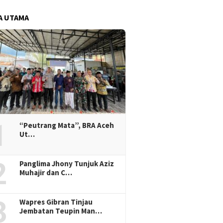
A UTAMA
1
“Peutrang Mata”, BRA Aceh
Ut…
2
Panglima Jhony Tunjuk Aziz
Muhajir dan C…
3
Wapres Gibran Tinjau
Jembatan Teupin Man…