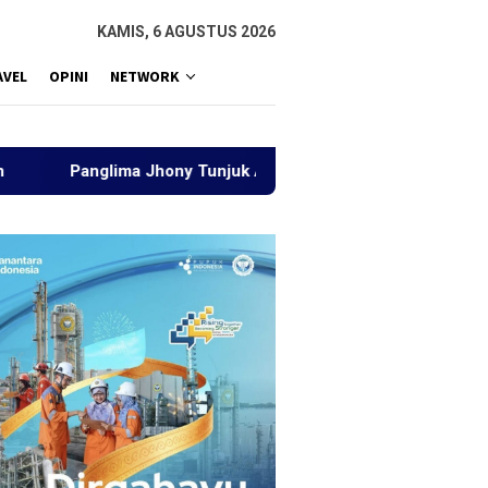
KAMIS, 6 AGUSTUS 2026
AVEL
OPINI
NETWORK
nglima Jhony Tunjuk Aziz Muhajir dan Chairul Akbari Isi Posisi