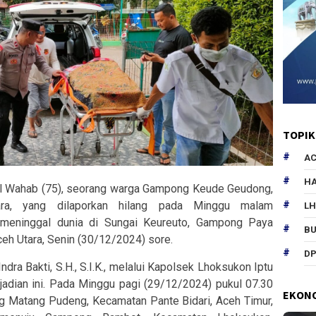
TOPIK
AC
HA
Wahab (75), seorang warga Gampong Keude Geudong,
ra, yang dilaporkan hilang pada Minggu malam
L
 meninggal dunia di Sungai Keureuto, Gampong Paya
B
eh Utara, Senin (30/12/2024) sore.
DP
ra Bakti, S.H., S.I.K., melalui Kapolsek Lhoksukon Iptu
ejadian ini. Pada Minggu pagi (29/12/2024) pukul 07.30
EKON
g Matang Pudeng, Kecamatan Pante Bidari, Aceh Timur,