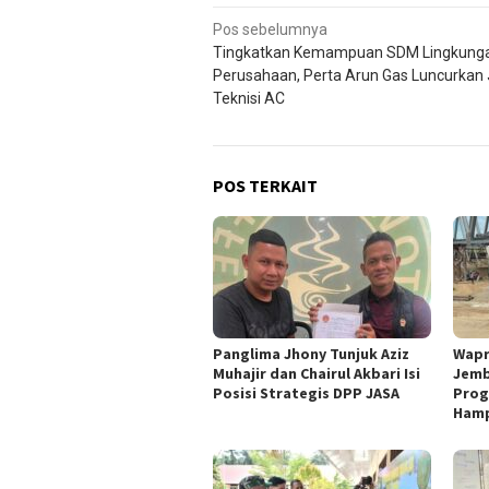
Navigasi
Pos sebelumnya
Tingkatkan Kemampuan SDM Lingkung
pos
Perusahaan, Perta Arun Gas Luncurkan
Teknisi AC
POS TERKAIT
Panglima Jhony Tunjuk Aziz
Wapr
Muhajir dan Chairul Akbari Isi
Jemb
Posisi Strategis DPP JASA
Prog
Hamp