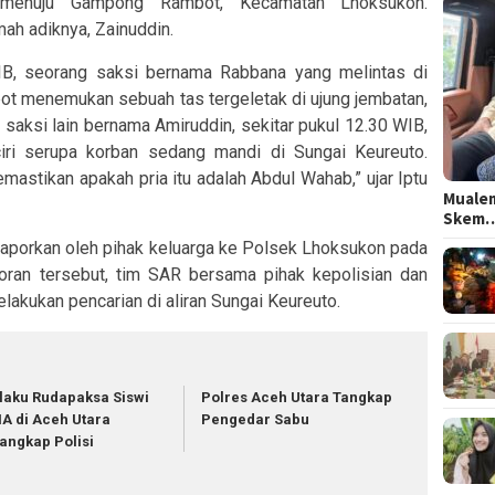
menuju Gampong Rambot, Kecamatan Lhoksukon.
ah adiknya, Zainuddin.
B, seorang saksi bernama Rabbana yang melintas di
t menemukan sebuah tas tergeletak di ujung jembatan,
 saksi lain bernama Amiruddin, sekitar pukul 12.30 WIB,
ciri serupa korban sedang mandi di Sungai Keureuto.
mastikan apakah pria itu adalah Abdul Wahab,” ujar Iptu
Mualem
Skem
laporkan oleh pihak keluarga ke Polsek Lhoksukon pada
oran tersebut, tim SAR bersama pihak kepolisian dan
akukan pencarian di aliran Sungai Keureuto.
laku Rudapaksa Siswi
Polres Aceh Utara Tangkap
A di Aceh Utara
Pengedar Sabu
tangkap Polisi