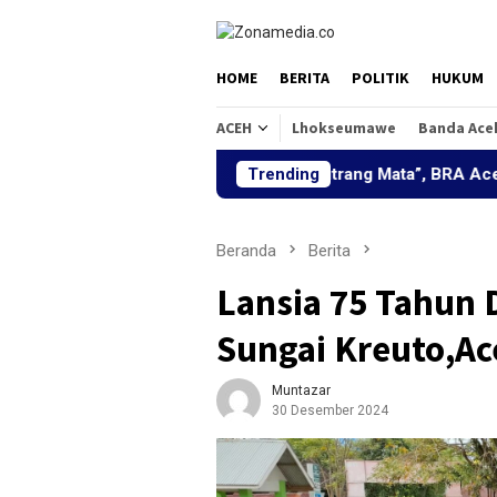
Loncat
ke
konten
HOME
BERITA
POLITIK
HUKUM
ACEH
Lhokseumawe
Banda Ace
“Peutrang Mata”, BRA Aceh Utara Hi
Trending
Beranda
Berita
Lansia 75 Tahun 
Sungai Kreuto,Ac
Muntazar
30 Desember 2024