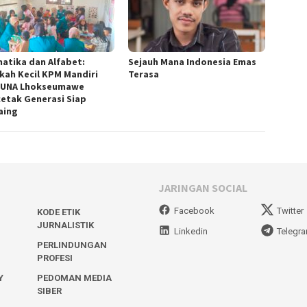
matika dan Alfabet:
Sejauh Mana Indonesia Emas
kah Kecil KPM Mandiri
Terasa
SUNA Lhokseumawe
etak Generasi Siap
aing
JARINGAN SOCIAL
Facebook
Twitter
KODE ETIK
JURNALISTIK
Linkedin
Telegr
PERLINDUNGAN
PROFESI
Y
PEDOMAN MEDIA
SIBER