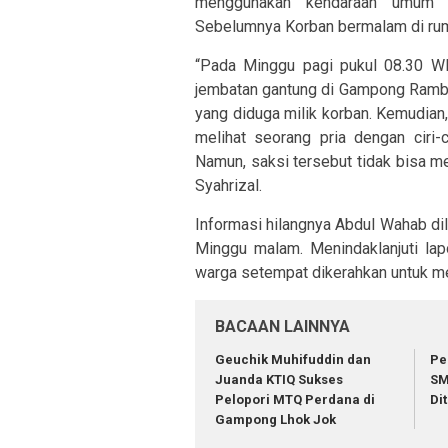
menggunakan kendaraan umum 
Sebelumnya Korban bermalam di rum
“Pada Minggu pagi pukul 08.30 WI
jembatan gantung di Gampong Rambo
yang diduga milik korban. Kemudian,
melihat seorang pria dengan ciri-
Namun, saksi tersebut tidak bisa me
Syahrizal.
Informasi hilangnya Abdul Wahab di
Minggu malam. Menindaklanjuti lap
warga setempat dikerahkan untuk mel
BACAAN LAINNYA
Geuchik Muhifuddin dan
Pe
Juanda KTIQ Sukses
SM
Pelopori MTQ Perdana di
Di
Gampong Lhok Jok