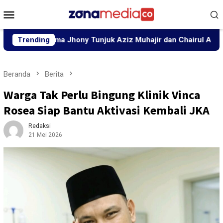
Loncat
Menu
ke
Mobile
konten
glima Jhony Tunjuk Aziz Muhajir dan Chairul Akbari Isi Posisi
Trending
Beranda
Berita
Warga Tak Perlu Bingung Klinik Vinca
Rosea Siap Bantu Aktivasi Kembali JKA
Redaksi
21 Mei 2026