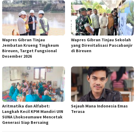
Wapres Gibran Tinjau
Wapres Gibran Tinjau Sekolah
Jembatan Krueng Tingkeum
yang Direvitalisasi Pascabanjir
Bireuen, Target Fungsional
di Bireuen
Desember 2026
Aritmatika dan Alfabet:
Sejauh Mana Indonesia Emas
Langkah Kecil KPM Mandiri UIN
Terasa
SUNA Lhokseumawe Mencetak
Generasi Siap Bersaing