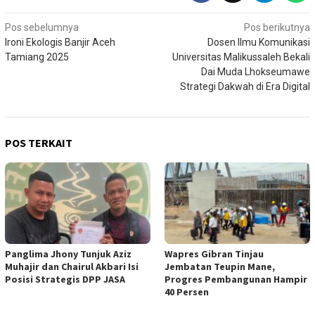
Navigasi
Pos sebelumnya
Pos berikutnya
Ironi Ekologis Banjir Aceh
Dosen Ilmu Komunikasi
pos
Tamiang 2025
Universitas Malikussaleh Bekali
Dai Muda Lhokseumawe
Strategi Dakwah di Era Digital
POS TERKAIT
Panglima Jhony Tunjuk Aziz
Wapres Gibran Tinjau
Muhajir dan Chairul Akbari Isi
Jembatan Teupin Mane,
Posisi Strategis DPP JASA
Progres Pembangunan Hampir
40 Persen