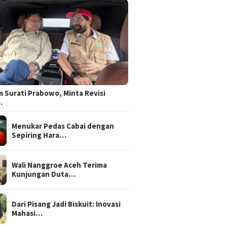
 Gibran Tinjau
 Surati Prabowo, Minta Revisi
h yang Direvitalisasi
…
anjir di Bireuen
Menukar Pedas Cabai dengan
Sepiring Hara…
“Peutrang Mata”, BRA Aceh
Panglim
Utara Himpun Berbagai
Muhajir 
Elemen Bahas Penguatan
Posisi S
Wali Nanggroe Aceh Terima
Perdamaian
Kunjungan Duta…
Dari Pisang Jadi Biskuit: Inovasi
Mahasi…