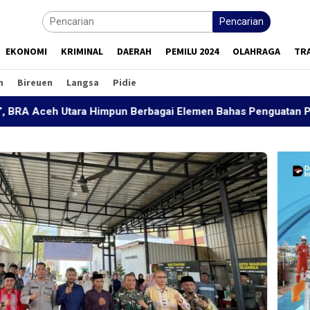
Pencarian
EKONOMI
KRIMINAL
DAERAH
PEMILU 2024
OLAHRAGA
TR
h
Bireuen
Langsa
Pidie
tara Himpun Berbagai Elemen Bahas Penguatan Perdamaian