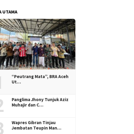
A UTAMA
1
“Peutrang Mata”, BRA Aceh
Ut…
2
Panglima Jhony Tunjuk Aziz
Muhajir dan C…
3
Wapres Gibran Tinjau
Jembatan Teupin Man…