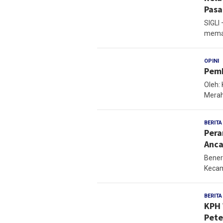
Pasa
SIGLI
mema
OPINI
M
Pemb
Oleh:
Merah
BERITA
Pera
Anca
Bener
Kecam
BERITA
KPH 
Pete