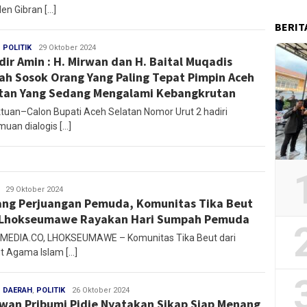
en Gibran […]
BERIT
,
POLITIK
Redaksi
29 Oktober 2024
dir Amin : H. Mirwan dan H. Baital Muqadis
ah Sosok Orang Yang Paling Tepat Pimpin Aceh
tan Yang Sedang Mengalami Kebangkrutan
tuan–Calon Bupati Aceh Selatan Nomor Urut 2 hadiri
muan dialogis […]
Mirza
29 Oktober 2024
ng Perjuangan Pemuda, Komunitas Tika Beut
 Lhokseumawe Rayakan Hari Sumpah Pemuda
EDIA.CO, LHOKSEUMAWE – Komunitas Tika Beut dari
ut Agama Islam […]
,
DAERAH
,
POLITIK
Redaksi
26 Oktober 2024
wan Pribumi Pidie Nyatakan Sikap Siap Menang