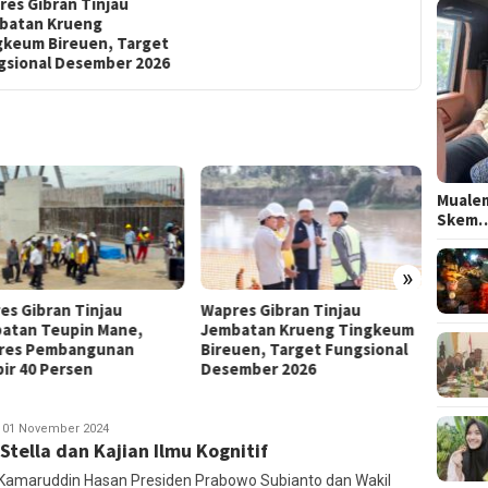
res Gibran Tinjau
batan Krueng
gkeum Bireuen, Target
gsional Desember 2026
Wapres
Mualem
Sekola
Skem
Pascab
»
es Gibran Tinjau
Wapres Gibran Tinjau
atan Teupin Mane,
Jembatan Krueng Tingkeum
res Pembangunan
Bireuen, Target Fungsional
ir 40 Persen
Desember 2026
irza
01 November 2024
 Stella dan Kajian Ilmu Kognitif
 Kamaruddin Hasan Presiden Prabowo Subianto dan Wakil