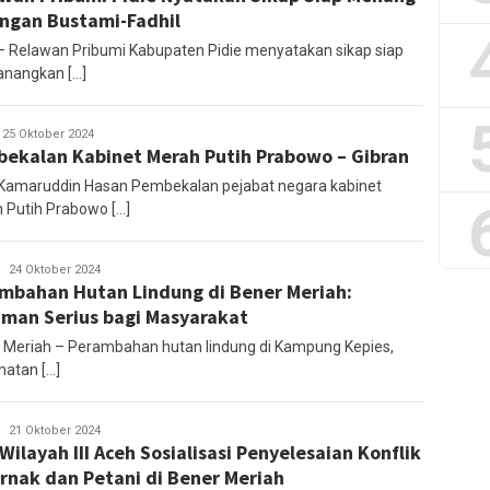
ngan Bustami-Fadhil
 – Relawan Pribumi Kabupaten Pidie menyatakan sikap siap
nangkan […]
irza
25 Oktober 2024
ekalan Kabinet Merah Putih Prabowo – Gibran
 Kamaruddin Hasan Pembekalan pejabat negara kabinet
 Putih Prabowo […]
Mirza
24 Oktober 2024
mbahan Hutan Lindung di Bener Meriah:
man Serius bagi Masyarakat
 Meriah – Perambahan hutan lindung di Kampung Kepies,
atan […]
Mirza
21 Oktober 2024
Wilayah III Aceh Sosialisasi Penyelesaian Konflik
rnak dan Petani di Bener Meriah