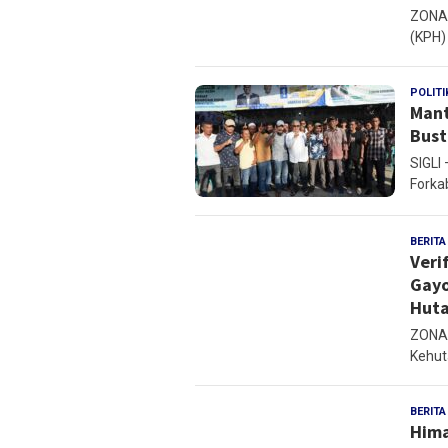
ZONAM
(KPH) 
POLITI
Mant
Bust
SIGLI
Forkab
BERITA
Veri
Gayo
Huta
ZONAM
Kehut
BERITA
Hima