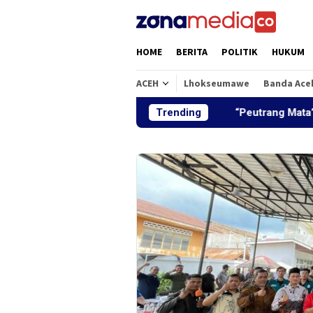
Loncat
ke
konten
HOME
BERITA
POLITIK
HUKUM
ACEH
Lhokseumawe
Banda Ace
Trending
“Peutrang Mata”, BRA Aceh U