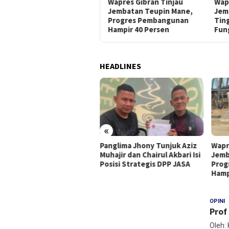
Panglima Jhony Tunjuk Aziz
Wapres Gibran Tinjau
Wap
Muhajir dan Chairul Akbari
Jembatan Teupin Mane,
Jem
Isi Posisi Strategis DPP
Progres Pembangunan
Tin
JASA
Hampir 40 Persen
Fun
HEADLINES
«
utrang Mata”, BRA Aceh
Panglima Jhony Tunjuk Aziz
Wapr
ra Himpun Berbagai
Muhajir dan Chairul Akbari Isi
Jemb
emen Bahas Penguatan
Posisi Strategis DPP JASA
Prog
rdamaian
Hamp
ZONAMEDIA.CO
OPINI
M
Prof
Oleh: