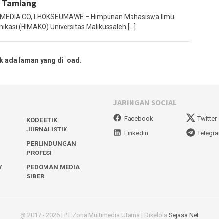
 Tamiang
MEDIA.CO, LHOKSEUMAWE – Himpunan Mahasiswa Ilmu
ikasi (HIMAKO) Universitas Malikussaleh […]
k ada laman yang di load.
JARINGAN SOCIAL
Facebook
Twitter
KODE ETIK
JURNALISTIK
Linkedin
Telegr
PERLINDUNGAN
PROFESI
Y
PEDOMAN MEDIA
SIBER
@ 2017 - 2026 | PT Zona Multimedia Utama | Dikelola
Sejasa Net