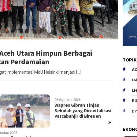
 Aceh Utara Himpun Berbagai
TOPIK
tan Perdamaian
AC
 implementasi MoU Helsinki menjadi […]
HA
L
06 Agustus 2026
05 Agustus
B
Wapres Gibran Tinjau
Aritmati
Sekolah yang Direvitalisasi
Langkah 
DP
Pascabanjir di Bireuen
UIN SUN
»
Mencetak
Bersaing
EKON
ustus 2026