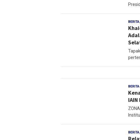
Presid
BERITA
Khai
Adal
Sela
Tapak
perte
BERITA
Kena
IAIN
ZONAM
Instit
BERITA
Rela