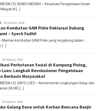
EDIA.CO, BENER MERIAH – Kesatuan Pengelolaan Hutan
Wilayah III […]
K
Redaksi
20 Oktober 2024
an Kombatan GAM Pidie Deklarasi Dukung
ami – Syech Fadhil
 – Mantan kombatan GAM Pidie yang tergabung dalam
 […]
Mirza
20 Oktober 2024
fikasi Perhutanan Sosial di Kampung Pining,
 Lues: Langkah Revolusioner Pengelolaan
n Berbasis Masyarakat
EDIA.CO, GAYO LUES – Kementerian Lingkungan Hidup dan
anan (KLHK) […]
Mirza
20 Oktober 2024
ko Galang Dana untuk Korban Bencana Banjir